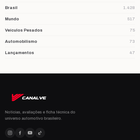
Brasil
1.428
Mundo
517
Veículos Pesados
75
Automobilismo
73
Lançamentos
47
Notícias, avaliações e ficha técnica do
universo automotivo brasileiro.