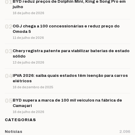
01
BYD reduz preços de Dolphin Mini, King e Song Pro em
julho
16 de julho de 2026
02
O&J chega a 100 concessionárias e reduz preço do
Omoda 5
11 de julho de 2026
03
Chery registra patente para viabilizar baterias de estado
sólido
13 de julho de 2026
04
IPVA 2026: saiba quais estados têm isenção para carros
elétricos
16 de dezembro de 2025
05
BYD supera a marca de 100 mil veículos na fábrica de
Camaçari
16 de julho de 2026
CATEGORIAS
Notícias
2.096