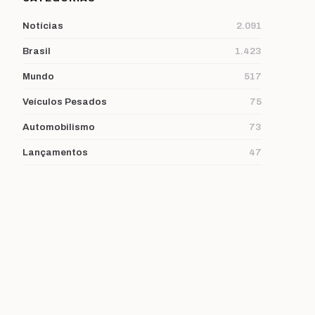
Notícias
2.091
Brasil
1.423
Mundo
517
Veículos Pesados
75
Automobilismo
73
Lançamentos
47