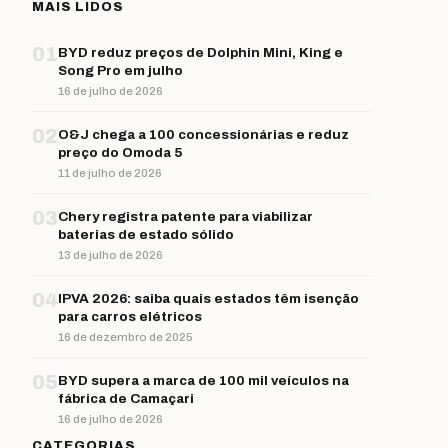
MAIS LIDOS
01
BYD reduz preços de Dolphin Mini, King e
Song Pro em julho
16 de julho de 2026
02
O&J chega a 100 concessionárias e reduz
preço do Omoda 5
11 de julho de 2026
03
Chery registra patente para viabilizar
baterias de estado sólido
13 de julho de 2026
04
IPVA 2026: saiba quais estados têm isenção
para carros elétricos
16 de dezembro de 2025
05
BYD supera a marca de 100 mil veículos na
fábrica de Camaçari
16 de julho de 2026
CATEGORIAS