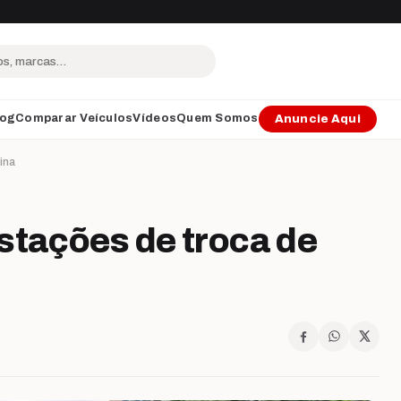
log
Comparar Veículos
Vídeos
Quem Somos
Anuncie Aqui
ina
stações de troca de