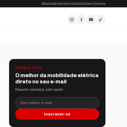
Anuncie
Entre em contato
Quem Somos
NEWSLETTER
O melhor da mobilidade elétrica
direto no seu e-mail
Resumo semanal, sem spam.
Seu melhor e-mail
Inscrever-se