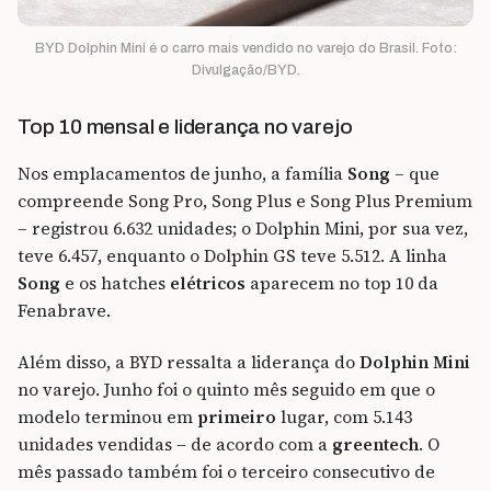
BYD Dolphin Mini é o carro mais vendido no varejo do Brasil. Foto:
Divulgação/BYD.
Top 10 mensal e liderança no varejo
Nos emplacamentos de junho, a família
Song
– que
compreende Song Pro, Song Plus e Song Plus Premium
– registrou 6.632 unidades; o Dolphin Mini, por sua vez,
teve 6.457, enquanto o Dolphin GS teve 5.512. A linha
Song
e os hatches
elétricos
aparecem no top 10 da
Fenabrave.
Além disso, a BYD ressalta a liderança do
Dolphin Mini
no varejo. Junho foi o quinto mês seguido em que o
modelo terminou em
primeiro
lugar, com 5.143
unidades vendidas – de acordo com a
greentech
. O
mês passado também foi o terceiro consecutivo de