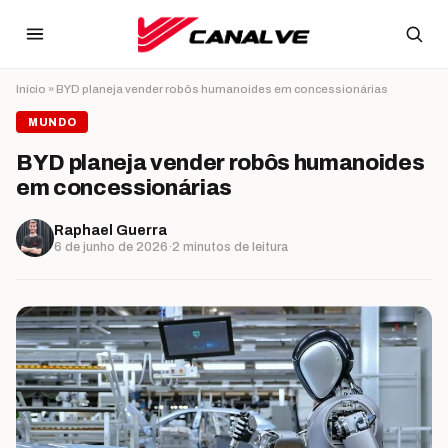
Ir para o conteúdo
Início
»
BYD planeja vender robôs humanoides em concessionárias
MUNDO
BYD planeja vender robôs humanoides
em concessionárias
Raphael Guerra
6 de junho de 2026
·
2 minutos de leitura