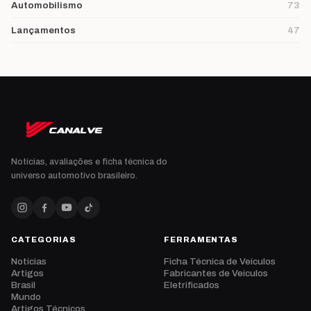
Automobilismo
73
Lançamentos
47
Notícias, avaliações e ficha técnica do
universo automotivo brasileiro.
CATEGORIAS
FERRAMENTAS
Notícias
Ficha Técnica de Veículos
Artigos
Fabricantes de Veículos
Brasil
Eletrificados
Mundo
Artigos Técnicos