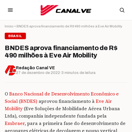
Ir para o conteúdo
Início
»
BNDES aprova financiamento de R$ 490 milhões à Eve Air Mobility
BRASIL
BNDES aprova financiamento de R$
490 milhões à Eve Air Mobility
Redação Canal VE
27 de dezembro de 2022
·
3 minutos de leitura
O
Banco Nacional de Desenvolvimento Econômico e
Social (BNDES)
aprovou financiamento à
Eve Air
Mobility
(Eve Soluções de Mobilidade Aérea Urbana
Ltda), companhia independente fundada pela
Embraer
, para a primeira fase do desenvolvimento de
aeronaves elétricas de decolagem e pouso vertical