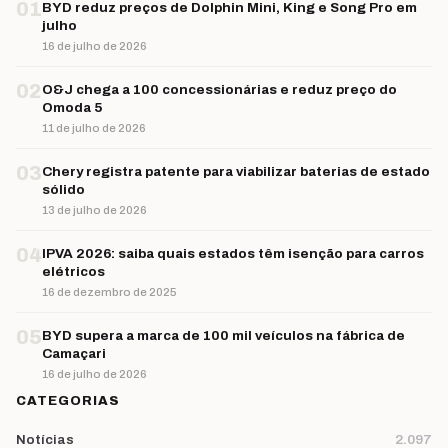
01
BYD reduz preços de Dolphin Mini, King e Song Pro em
julho
16 de julho de 2026
02
O&J chega a 100 concessionárias e reduz preço do
Omoda 5
11 de julho de 2026
03
Chery registra patente para viabilizar baterias de estado
sólido
13 de julho de 2026
04
IPVA 2026: saiba quais estados têm isenção para carros
elétricos
16 de dezembro de 2025
05
BYD supera a marca de 100 mil veículos na fábrica de
Camaçari
16 de julho de 2026
CATEGORIAS
Notícias
2.097