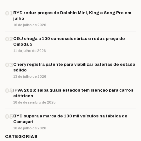
01
BYD reduz preços de Dolphin Mini, King e Song Pro em
julho
16 de julho de 2026
02
O&J chega a 100 concessionárias e reduz preço do
Omoda 5
11 de julho de 2026
03
Chery registra patente para viabilizar baterias de estado
sólido
13 de julho de 2026
04
IPVA 2026: saiba quais estados têm isenção para carros
elétricos
16 de dezembro de 2025
05
BYD supera a marca de 100 mil veículos na fábrica de
Camaçari
16 de julho de 2026
CATEGORIAS