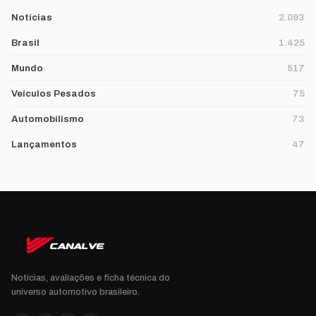
Notícias
2.093
Brasil
1.425
Mundo
517
Veículos Pesados
75
Automobilismo
73
Lançamentos
47
Notícias, avaliações e ficha técnica do
universo automotivo brasileiro.