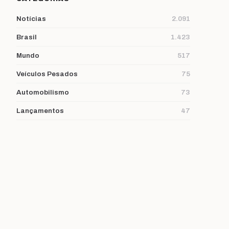
Notícias
2.091
Brasil
1.423
Mundo
517
Veículos Pesados
75
Automobilismo
73
Lançamentos
47