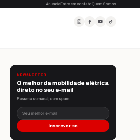
Anuncie
Entre em contato
Quem Somos
NEWSLETTER
O melhor da mobilidade elétrica
direto no seu e-mail
Resumo semanal, sem spam.
Seu melhor e-mail
Inscrever-se