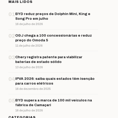
MAIS LIDOS
01
BYD reduz preços de Dolphin Mini, King e
Song Pro em julho
16 de julho de 2026
02
O&J chega a 100 concessionárias e reduz
preço do Omoda 5
11 de julho de 2026
03
Chery registra patente para viabilizar
baterias de estado sólido
13 de julho de 2026
04
IPVA 2026: saiba quais estados têm isenção
para carros elétricos
16 de dezembro de 2025
05
BYD supera a marca de 100 mil veículos na
fábrica de Camaçari
16 de julho de 2026
CATEGORIAS