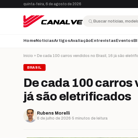
Ir para o conteúdo
quinta-feira, 6 de agosto de 2026
Buscar
Home
Notícias
Artigos
Avaliação
Entrevistas
Eventos
B
Início
»
De cada 100 carros vendidos no Brasil, 16 já são eletrif
BRASIL
De cada 100 carros 
já são eletrificados
Rubens Morelli
6 de julho de 2026
·
5 minutos de leitura