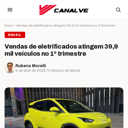
Ir para o conteúdo
Início
»
Vendas de eletrificados atingem 39,9 mil veículos no 1º trimestre
BRASIL
Vendas de eletrificados atingem 39,9
mil veículos no 1º trimestre
Rubens Morelli
4 de abril de 2025
·
3 minutos de leitura