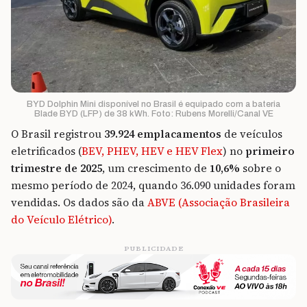
BYD Dolphin Mini disponível no Brasil é equipado com a bateria
Blade BYD (LFP) de 38 kWh. Foto: Rubens Morelli/Canal VE
O Brasil registrou
39.924 emplacamentos
de veículos
eletrificados (
BEV, PHEV, HEV e HEV Flex
) no
primeiro
trimestre de 2025
, um crescimento de
10,6%
sobre o
mesmo período de 2024, quando 36.090 unidades foram
vendidas. Os dados são da
ABVE (Associação Brasileira
do Veículo Elétrico)
.
PUBLICIDADE