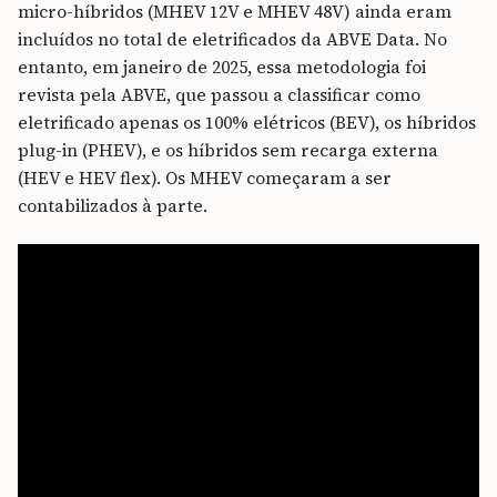
micro-híbridos (MHEV 12V e MHEV 48V) ainda eram
incluídos no total de eletrificados da ABVE Data. No
entanto, em janeiro de 2025, essa metodologia foi
revista pela ABVE, que passou a classificar como
eletrificado apenas os 100% elétricos (BEV), os híbridos
plug-in (PHEV), e os híbridos sem recarga externa
(HEV e HEV flex). Os MHEV começaram a ser
contabilizados à parte.