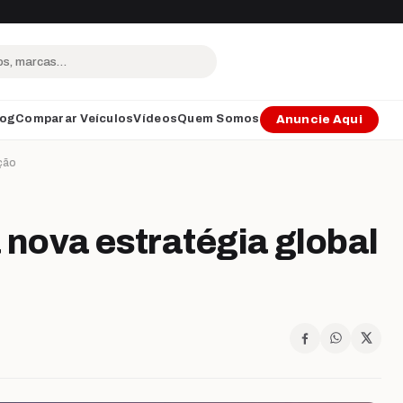
log
Comparar Veículos
Vídeos
Quem Somos
Anuncie Aqui
ação
 nova estratégia global