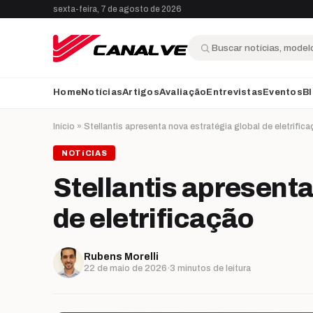
Ir para o conteúdo
sexta-feira, 7 de agosto de 2026
Buscar
Home
Notícias
Artigos
Avaliação
Entrevistas
Eventos
B
Início
»
Stellantis apresenta nova estratégia global de eletrific
NOTíCIAS
Stellantis apresenta
de eletrificação
Rubens Morelli
22 de maio de 2026
·
3 minutos de leitura