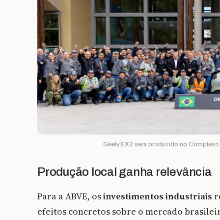
Geely EX2 será produzido no Complexo A
Produção local ganha relevância
Para a ABVE, os
investimentos industriais
r
efeitos concretos sobre o mercado brasilei