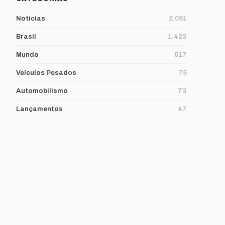
Notícias
2.091
Brasil
1.423
Mundo
517
Veículos Pesados
75
Automobilismo
73
Lançamentos
47