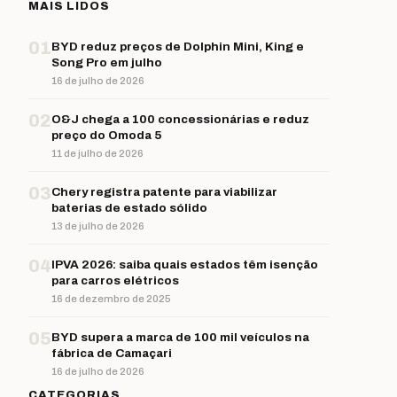
MAIS LIDOS
01
BYD reduz preços de Dolphin Mini, King e
Song Pro em julho
16 de julho de 2026
02
O&J chega a 100 concessionárias e reduz
preço do Omoda 5
11 de julho de 2026
03
Chery registra patente para viabilizar
baterias de estado sólido
13 de julho de 2026
04
IPVA 2026: saiba quais estados têm isenção
para carros elétricos
16 de dezembro de 2025
05
BYD supera a marca de 100 mil veículos na
fábrica de Camaçari
16 de julho de 2026
CATEGORIAS