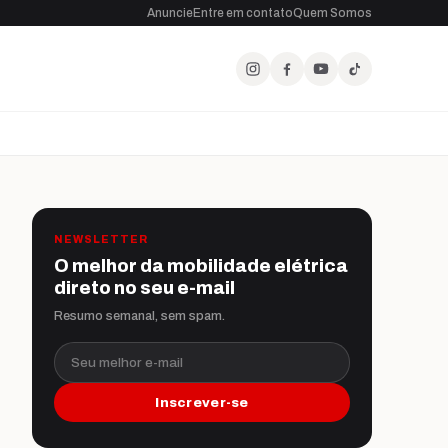
Anuncie
Entre em contato
Quem Somos
NEWSLETTER
O melhor da mobilidade elétrica
direto no seu e-mail
Resumo semanal, sem spam.
Seu melhor e-mail
Inscrever-se