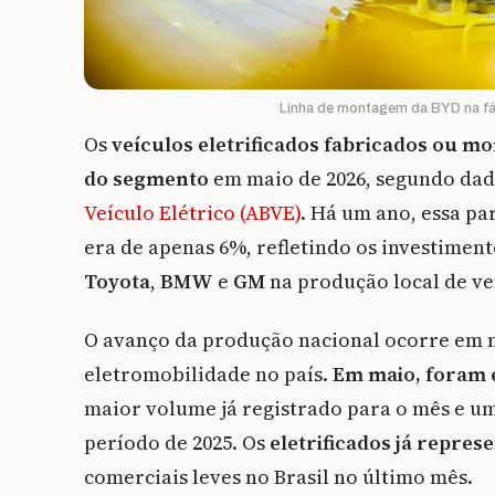
Linha de montagem da BYD na fá
Os
veículos eletrificados
fabricados ou mo
do segmento
em maio de 2026, segundo dad
Veículo Elétrico (ABVE)
. Há um ano, essa pa
era de apenas 6%, refletindo os investime
Toyota
,
BMW
e
GM
na produção local de veí
O avanço da produção nacional ocorre em 
eletromobilidade no país.
Em maio, foram e
maior volume já registrado para o mês e u
período de 2025. Os
eletrificados já repre
comerciais leves no Brasil no último mês.