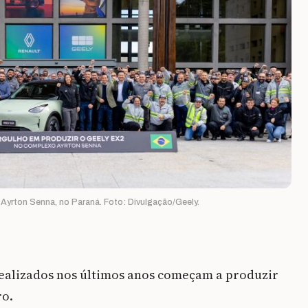
yrton Senna, no Paraná. Foto: Divulgação/Geely.
ealizados nos últimos anos começam a produzir
ro.