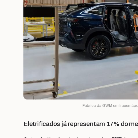
Fábrica da GWM em Iracemápoli
Eletrificados já representam 17% do m