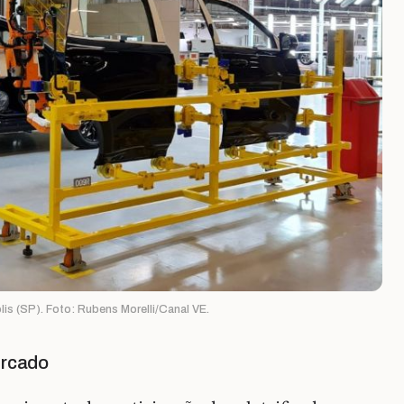
s (SP). Foto: Rubens Morelli/Canal VE.
ercado