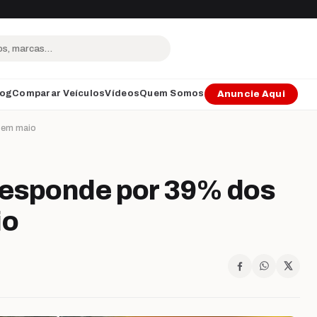
log
Comparar Veículos
Vídeos
Quem Somos
Anuncie Aqui
s em maio
responde por 39% dos
io