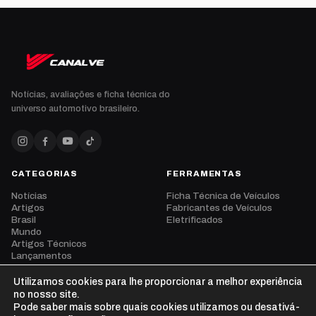
Notícias, avaliações e ficha técnica do
universo automotivo brasileiro.
CATEGORIAS
FERRAMENTAS
Notícias
Ficha Técnica de Veículos
Artigos
Fabricantes de Veículos
Brasil
Eletrificados
Mundo
Artigos Técnicos
Lançamentos
Eventos
Opinião
Utilizamos cookies para lhe proporcionar a melhor experiência
Vídeos
no nosso site.
Pode saber mais sobre quais cookies utilizamos ou desativá-