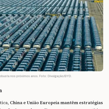
obusta nos próximos anos. Foto: Divulgação/BYD.
a
tica,
China e União Europeia mantêm estratégias