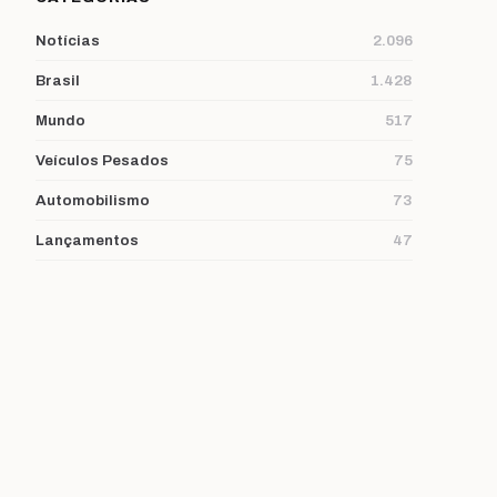
Notícias
2.096
Brasil
1.428
Mundo
517
Veículos Pesados
75
Automobilismo
73
Lançamentos
47