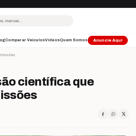
log
Comparar Veículos
Vídeos
Quem Somos
Anuncie Aqui
 emissões
o científica que
missões