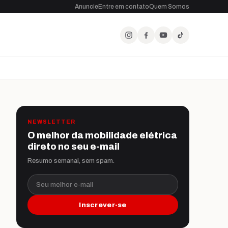
Anuncie
Entre em contato
Quem Somos
NEWSLETTER
O melhor da mobilidade elétrica
direto no seu e-mail
Resumo semanal, sem spam.
Seu melhor e-mail
Inscrever-se