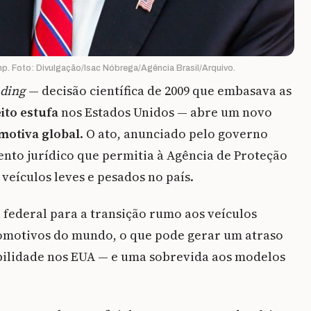
. Foto: Divulgação/Isac Nóbrega/Agência Brasil/Arquivo.
ding
— decisão científica de 2009 que embasava as
ito estufa
nos Estados Unidos — abre um novo
motiva global
. O ato, anunciado pelo governo
to jurídico que permitia à Agência de Proteção
veículos leves e pesados no país.
a federal para a transição rumo aos veículos
omotivos do mundo, o que pode gerar um atraso
bilidade nos EUA — e uma sobrevida aos modelos