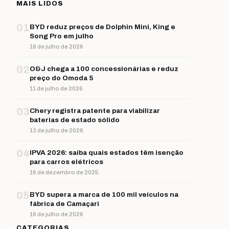
MAIS LIDOS
01
BYD reduz preços de Dolphin Mini, King e
Song Pro em julho
16 de julho de 2026
02
O&J chega a 100 concessionárias e reduz
preço do Omoda 5
11 de julho de 2026
03
Chery registra patente para viabilizar
baterias de estado sólido
13 de julho de 2026
04
IPVA 2026: saiba quais estados têm isenção
para carros elétricos
16 de dezembro de 2025
05
BYD supera a marca de 100 mil veículos na
fábrica de Camaçari
16 de julho de 2026
CATEGORIAS