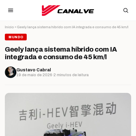
Ir para o conteúdo
Início
»
Geely lança sistema híbrido com IA integrada e consumo de 45 km/l
MUNDO
Geely lança sistema híbrido com IA
integrada e consumo de 45 km/l
Gustavo Cabral
19 de maio de 2026
·
2 minutos de leitura