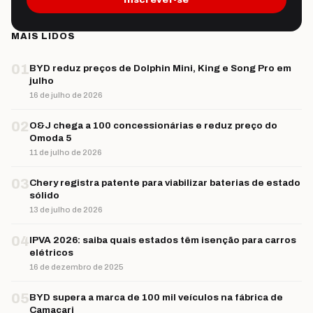
MAIS LIDOS
01
BYD reduz preços de Dolphin Mini, King e Song Pro em
julho
16 de julho de 2026
02
O&J chega a 100 concessionárias e reduz preço do
Omoda 5
11 de julho de 2026
03
Chery registra patente para viabilizar baterias de estado
sólido
13 de julho de 2026
04
IPVA 2026: saiba quais estados têm isenção para carros
elétricos
16 de dezembro de 2025
05
BYD supera a marca de 100 mil veículos na fábrica de
Camaçari