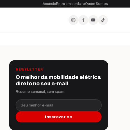
Anuncie
Entre em contato
Quem Somos
NEWSLETTER
O melhor da mobilidade elétrica
direto no seu e-mail
Resumo semanal, sem spam.
Seu melhor e-mail
Inscrever-se