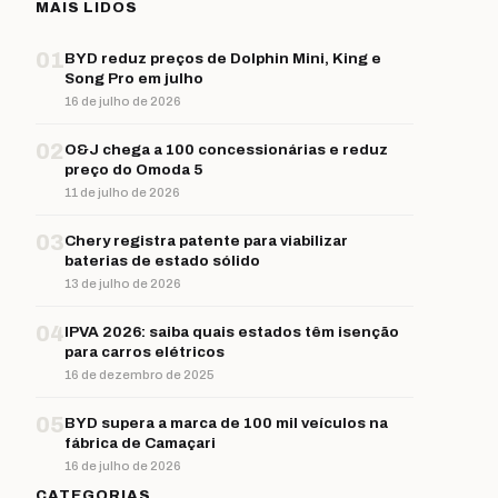
MAIS LIDOS
01
BYD reduz preços de Dolphin Mini, King e
Song Pro em julho
16 de julho de 2026
02
O&J chega a 100 concessionárias e reduz
preço do Omoda 5
11 de julho de 2026
03
Chery registra patente para viabilizar
baterias de estado sólido
13 de julho de 2026
04
IPVA 2026: saiba quais estados têm isenção
para carros elétricos
16 de dezembro de 2025
05
BYD supera a marca de 100 mil veículos na
fábrica de Camaçari
16 de julho de 2026
CATEGORIAS