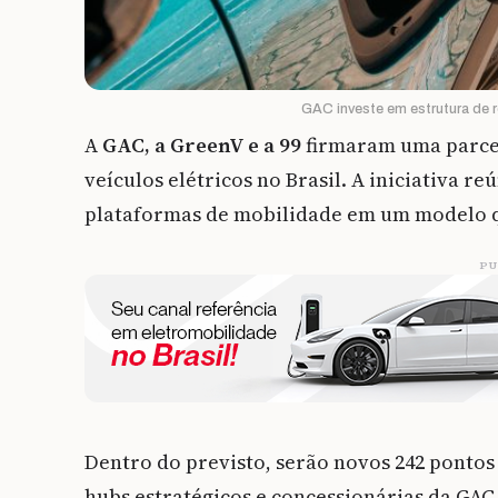
GAC investe em estrutura de r
A
GAC, a GreenV e a 99
firmaram uma parcer
veículos elétricos no Brasil. A iniciativa r
plataformas de mobilidade em um modelo q
PU
Dentro do previsto, serão novos 242 pontos
hubs estratégicos e concessionárias da GAC, 