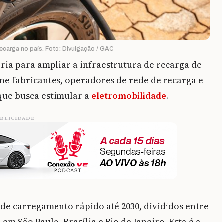
ecarga no país. Foto: Divulgação / GAC
ia para ampliar a infraestrutura de recarga de
eúne fabricantes, operadores de rede de recarga e
ue busca estimular a
eletromobilidade
.
BLICIDADE
 de carregamento rápido até 2030, divididos entre
em São Paulo, Brasília e Rio de Janeiro. Esta é a