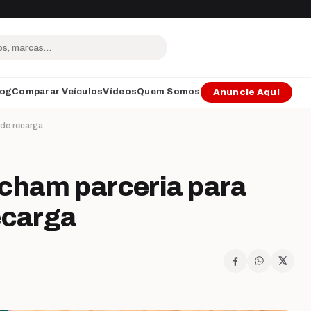
log
Comparar Veículos
Vídeos
Quem Somos
Anuncie Aqui
 de recarga
echam parceria para
ecarga