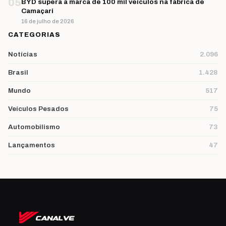
05
BYD supera a marca de 100 mil veículos na fábrica de
Camaçari
16 de julho de 2026
CATEGORIAS
Notícias
2.096
Brasil
1.428
Mundo
517
Veículos Pesados
75
Automobilismo
73
Lançamentos
47