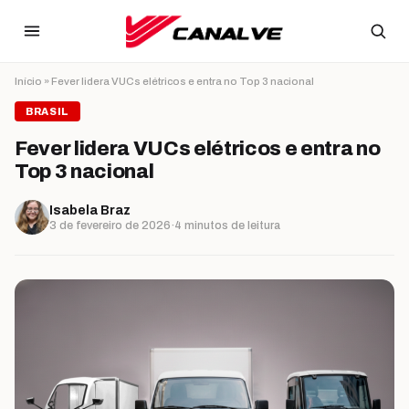
Ir para o conteúdo
Início
»
Fever lidera VUCs elétricos e entra no Top 3 nacional
BRASIL
Fever lidera VUCs elétricos e entra no
Top 3 nacional
Isabela Braz
3 de fevereiro de 2026
·
4 minutos de leitura