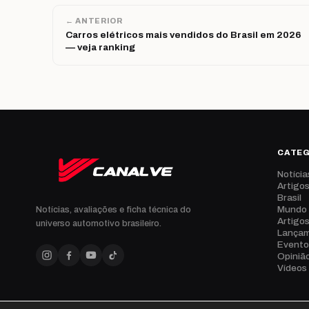
← ANTERIOR
Carros elétricos mais vendidos do Brasil em 2026
— veja ranking
CATE
Notícia
Artigo
Brasil
Mundo
Notícias, avaliações e ficha técnica do
Artigo
universo automotivo brasileiro.
Lança
Evento
Opiniã
Vídeos