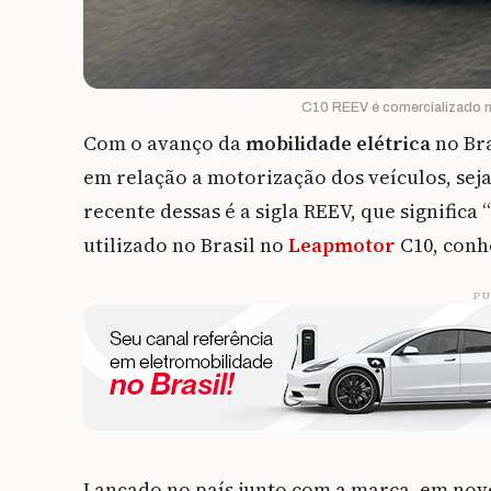
C10 REEV é comercializado no
Com o avanço da
mobilidade elétrica
no Bra
em relação a motorização dos veículos, seja
recente dessas é a sigla REEV, que significa
utilizado no Brasil no
Leapmotor
C10, conh
PU
Lançado no país junto com a marca, em nov