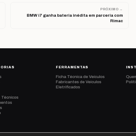
PRÓXIMO →
BMW i7 ganha bateria inédita em parceria com
Rimac
GORIAS
FERRAMENTAS
INS
s
Ficha Técnica de Veículos
Que
s
Fabricantes de Veículos
Polít
Eletrificados
s Técnicos
mentos
s
o