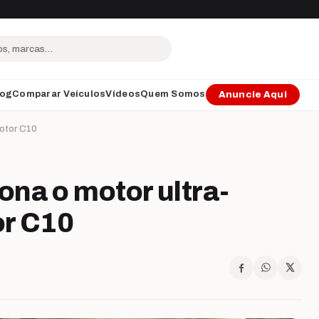
log
Comparar Veículos
Vídeos
Quem Somos
Anuncie Aqui
motor C10
na o motor ultra-
or C10