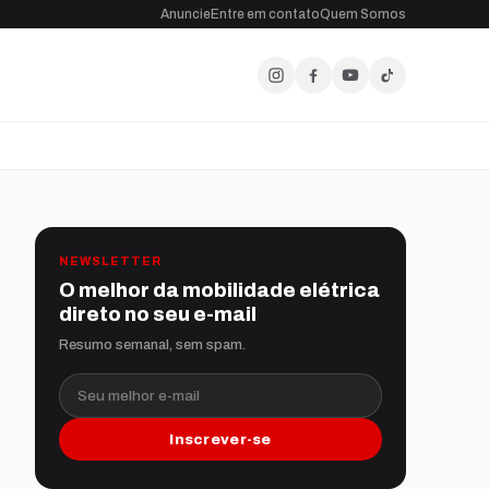
Anuncie
Entre em contato
Quem Somos
NEWSLETTER
O melhor da mobilidade elétrica
direto no seu e-mail
Resumo semanal, sem spam.
Seu melhor e-mail
Inscrever-se