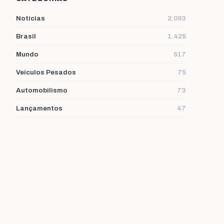
Notícias
2.093
Brasil
1.425
Mundo
517
Veículos Pesados
75
Automobilismo
73
Lançamentos
47