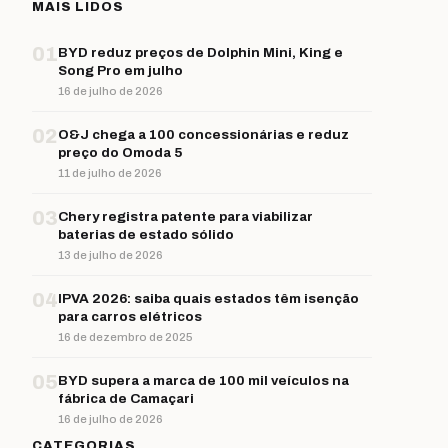
MAIS LIDOS
01
BYD reduz preços de Dolphin Mini, King e
Song Pro em julho
16 de julho de 2026
02
O&J chega a 100 concessionárias e reduz
preço do Omoda 5
11 de julho de 2026
03
Chery registra patente para viabilizar
baterias de estado sólido
13 de julho de 2026
04
IPVA 2026: saiba quais estados têm isenção
para carros elétricos
16 de dezembro de 2025
05
BYD supera a marca de 100 mil veículos na
fábrica de Camaçari
16 de julho de 2026
CATEGORIAS