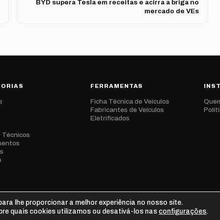
BYD supera Tesla em receitas e acirra a briga no
mercado de VEs
GORIAS
FERRAMENTAS
INS
s
Ficha Técnica de Veículos
Que
s
Fabricantes de Veículos
Polít
Eletrificados
s Técnicos
mentos
s
o
ara lhe proporcionar a melhor experiência no nosso site.
re quais cookies utilizamos ou desativá-los nas
configurações
.