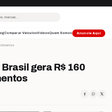
log
Comparar Veículos
Vídeos
Quem Somos
Anuncie Aqui
estimentos
 Brasil gera R$ 160
mentos