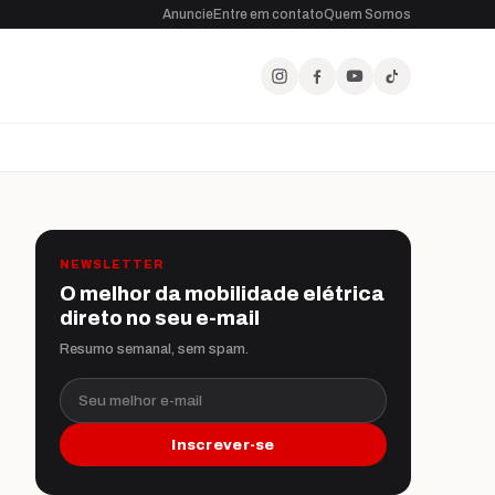
Anuncie
Entre em contato
Quem Somos
NEWSLETTER
O melhor da mobilidade elétrica
direto no seu e-mail
Resumo semanal, sem spam.
Seu melhor e-mail
Inscrever-se