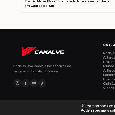
Eletric Move Brasil discute futuro da mobilidade
em Caxias do Sul
CATE
Notícia
Artigo
Brasil
Mundo
Notícias, avaliações e ficha técnica do
Artigo
universo automotivo brasileiro.
Lança
Evento
Opiniã
Vídeos
Utilizamos cookies p
© 2026 CanalVE. Todos os direitos reservados.
Pode saber mais sob