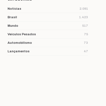
Notícias
2.091
Brasil
1.423
Mundo
517
Veículos Pesados
75
Automobilismo
73
Lançamentos
47