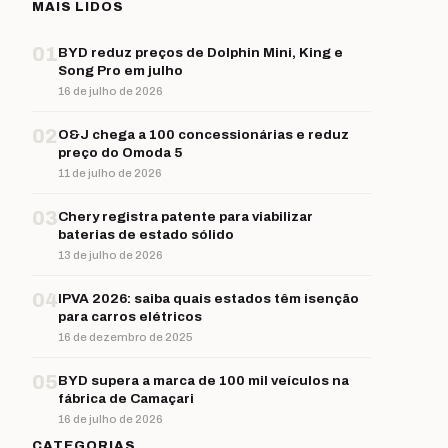
MAIS LIDOS
01
BYD reduz preços de Dolphin Mini, King e
Song Pro em julho
16 de julho de 2026
02
O&J chega a 100 concessionárias e reduz
preço do Omoda 5
11 de julho de 2026
03
Chery registra patente para viabilizar
baterias de estado sólido
13 de julho de 2026
04
IPVA 2026: saiba quais estados têm isenção
para carros elétricos
16 de dezembro de 2025
05
BYD supera a marca de 100 mil veículos na
fábrica de Camaçari
16 de julho de 2026
CATEGORIAS