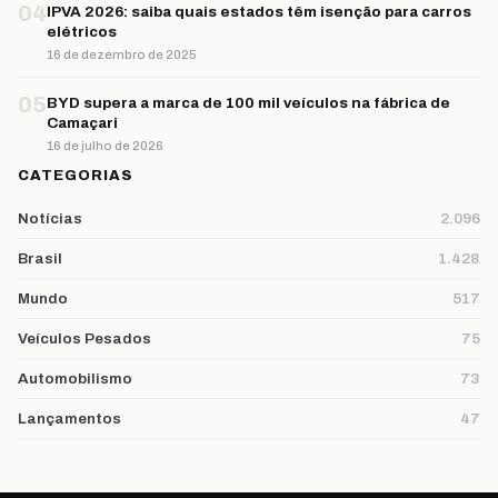
04
IPVA 2026: saiba quais estados têm isenção para carros
elétricos
16 de dezembro de 2025
05
BYD supera a marca de 100 mil veículos na fábrica de
Camaçari
16 de julho de 2026
CATEGORIAS
Notícias
2.096
Brasil
1.428
Mundo
517
Veículos Pesados
75
Automobilismo
73
Lançamentos
47