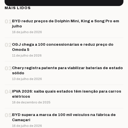
MAIS LIDOS
01
BYD reduz preços de Dolphin Mini, King e Song Pro em
julho
16 de julho de 2026
02
O&J chega a 100 concessionárias e reduz preço do
Omoda 5
11 de julho de 2026
03
Chery registra patente para viabilizar baterias de estado
sólido
13 de julho de 2026
04
IPVA 2026: saiba quais estados têm isenção para carros
elétricos
16 de dezembro de 2025
05
BYD supera a marca de 100 mil veículos na fábrica de
Camaçari
16 de julho de 2026