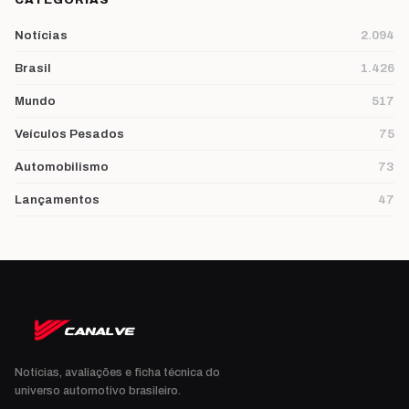
Notícias
2.094
Brasil
1.426
Mundo
517
Veículos Pesados
75
Automobilismo
73
Lançamentos
47
Notícias, avaliações e ficha técnica do
universo automotivo brasileiro.