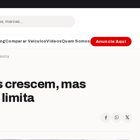
log
Comparar Veículos
Vídeos
Quem Somos
Anuncie Aqui
imita
s crescem, mas
 limita