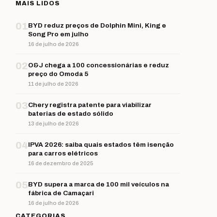
MAIS LIDOS
01
BYD reduz preços de Dolphin Mini, King e
Song Pro em julho
16 de julho de 2026
02
O&J chega a 100 concessionárias e reduz
preço do Omoda 5
11 de julho de 2026
03
Chery registra patente para viabilizar
baterias de estado sólido
13 de julho de 2026
04
IPVA 2026: saiba quais estados têm isenção
para carros elétricos
16 de dezembro de 2025
05
BYD supera a marca de 100 mil veículos na
fábrica de Camaçari
16 de julho de 2026
CATEGORIAS