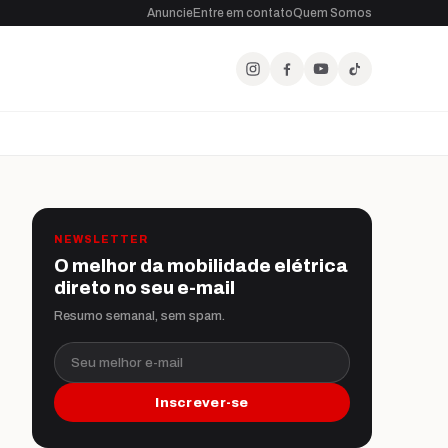
Anuncie
Entre em contato
Quem Somos
NEWSLETTER
O melhor da mobilidade elétrica
direto no seu e-mail
Resumo semanal, sem spam.
Seu melhor e-mail
Inscrever-se