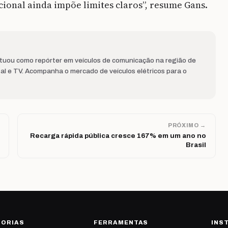
acional ainda impõe limites claros”, resume Gans.
Atuou como repórter em veículos de comunicação na região de
al e TV. Acompanha o mercado de veículos elétricos para o
PRÓXIMO →
Recarga rápida pública cresce 167% em um ano no
Brasil
GORIAS
FERRAMENTAS
INS