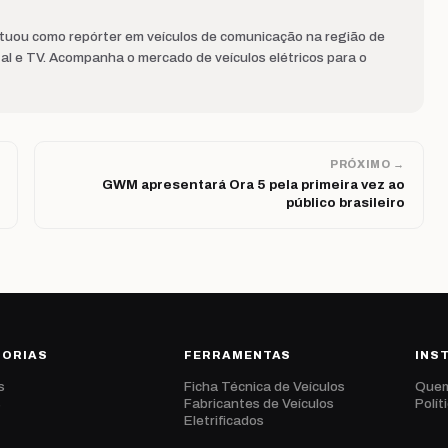
Atuou como repórter em veículos de comunicação na região de
al e TV. Acompanha o mercado de veículos elétricos para o
PRÓXIMO →
GWM apresentará Ora 5 pela primeira vez ao
público brasileiro
GORIAS
FERRAMENTAS
INS
s
Ficha Técnica de Veículos
Que
s
Fabricantes de Veículos
Polít
Eletrificados