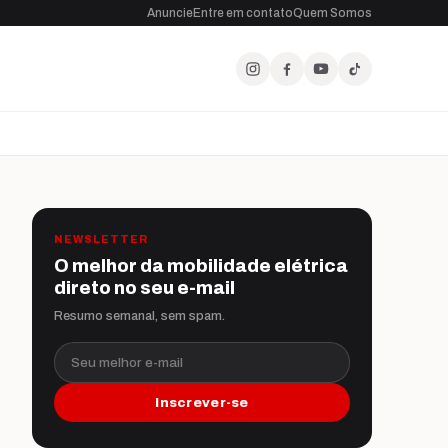
Anuncie
Entre em contato
Quem Somos
NEWSLETTER
O melhor da mobilidade elétrica
direto no seu e-mail
Resumo semanal, sem spam.
Seu melhor e-mail
Inscrever-se