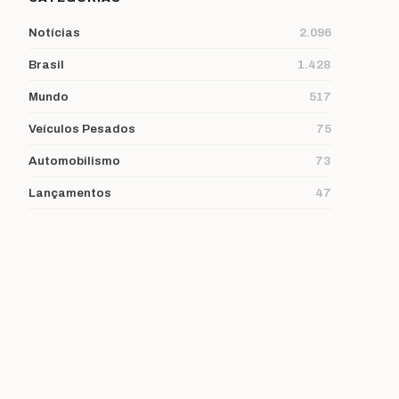
Notícias
2.096
Brasil
1.428
Mundo
517
Veículos Pesados
75
Automobilismo
73
Lançamentos
47