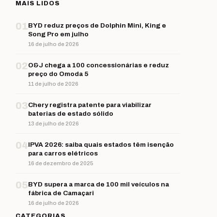
MAIS LIDOS
01
BYD reduz preços de Dolphin Mini, King e
Song Pro em julho
16 de julho de 2026
02
O&J chega a 100 concessionárias e reduz
preço do Omoda 5
11 de julho de 2026
03
Chery registra patente para viabilizar
baterias de estado sólido
13 de julho de 2026
04
IPVA 2026: saiba quais estados têm isenção
para carros elétricos
16 de dezembro de 2025
05
BYD supera a marca de 100 mil veículos na
fábrica de Camaçari
16 de julho de 2026
CATEGORIAS