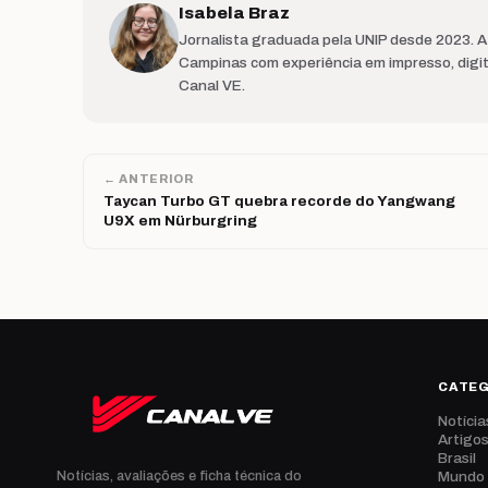
Isabela Braz
Jornalista graduada pela UNIP desde 2023. 
Campinas com experiência em impresso, digit
Canal VE.
← ANTERIOR
Taycan Turbo GT quebra recorde do Yangwang
U9X em Nürburgring
CATE
Notícia
Artigo
Brasil
Mundo
Notícias, avaliações e ficha técnica do