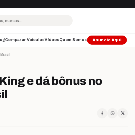
log
Comparar Veículos
Vídeos
Quem Somos
Anuncie Aqui
Brasil
King e dá bônus no
il