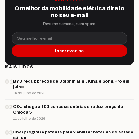
NEWSLETTER
O melhor da mobilidade elétrica direto
no seu e-mail
Resumo semanal, sem spam.
Seu melhor e-mail
Inscrever-se
MAIS LIDOS
01
BYD reduz preços de Dolphin Mini, King e Song Pro em
julho
16 de julho de 2026
02
O&J chega a 100 concessionárias e reduz preço do
Omoda 5
11 de julho de 2026
03
Chery registra patente para viabilizar baterias de estado
sólido