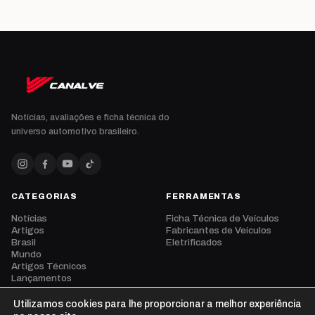
Notícias, avaliações e ficha técnica do
universo automotivo brasileiro.
CATEGORIAS
FERRAMENTAS
Notícias
Ficha Técnica de Veículos
Artigos
Fabricantes de Veículos
Brasil
Eletrificados
Mundo
Artigos Técnicos
Lançamentos
Eventos
Opinião
Utilizamos cookies para lhe proporcionar a melhor experiência
Vídeos