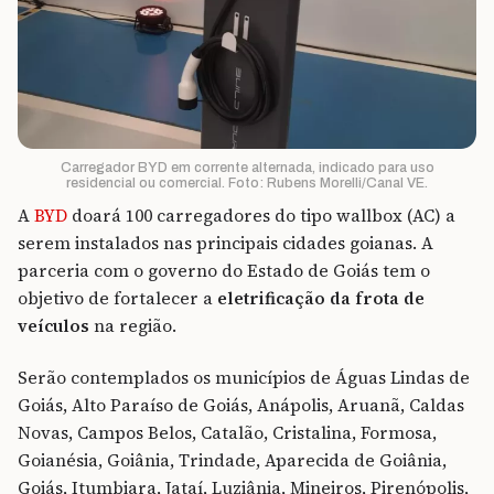
Carregador BYD em corrente alternada, indicado para uso
residencial ou comercial. Foto: Rubens Morelli/Canal VE.
A
BYD
doará 100 carregadores do tipo wallbox (AC) a
serem instalados nas principais cidades goianas. A
parceria com o governo do Estado de Goiás tem o
objetivo de fortalecer a
eletrificação da frota de
veículos
na região.
Serão contemplados os municípios de Águas Lindas de
Goiás, Alto Paraíso de Goiás, Anápolis, Aruanã, Caldas
Novas, Campos Belos, Catalão, Cristalina, Formosa,
Goianésia, Goiânia, Trindade, Aparecida de Goiânia,
Goiás, Itumbiara, Jataí, Luziânia, Mineiros, Pirenópolis,