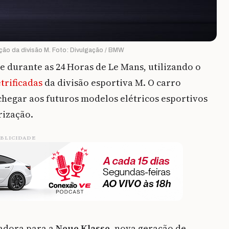
cação da divisão M. Foto: Divulgação / BMW
 durante as 24 Horas de Le Mans, utilizando o
etrificadas
da divisão esportiva M. O carro
hegar aos futuros modelos elétricos esportivos
rização.
BLICIDADE
tadora para a
Neue Klasse
, nova geração de