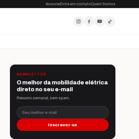
Anuncie
Entre em contato
Quem Somos
NEWSLETTER
O melhor da mobilidade elétrica
direto no seu e-mail
Resumo semanal, sem spam.
Seu melhor e-mail
Inscrever-se