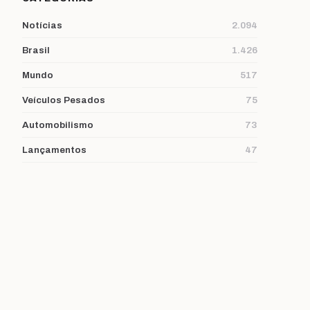
Notícias
2.094
Brasil
1.426
Mundo
517
Veículos Pesados
75
Automobilismo
73
Lançamentos
47