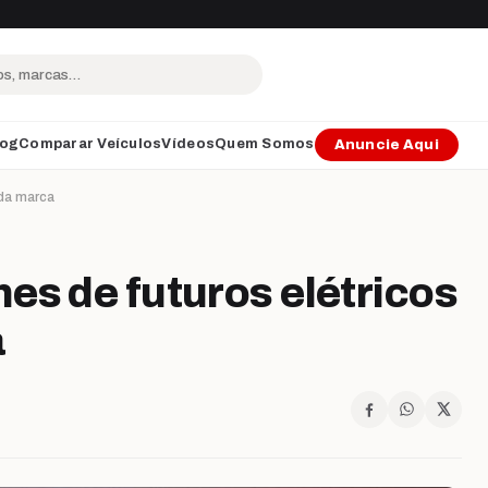
log
Comparar Veículos
Vídeos
Quem Somos
Anuncie Aqui
 da marca
es de futuros elétricos
a