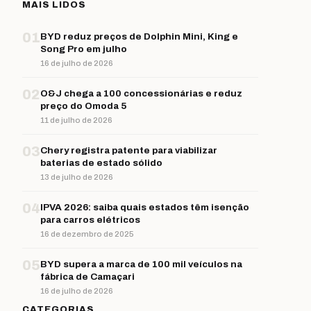
MAIS LIDOS
01
BYD reduz preços de Dolphin Mini, King e
Song Pro em julho
16 de julho de 2026
02
O&J chega a 100 concessionárias e reduz
preço do Omoda 5
11 de julho de 2026
03
Chery registra patente para viabilizar
baterias de estado sólido
13 de julho de 2026
04
IPVA 2026: saiba quais estados têm isenção
para carros elétricos
16 de dezembro de 2025
05
BYD supera a marca de 100 mil veículos na
fábrica de Camaçari
16 de julho de 2026
CATEGORIAS