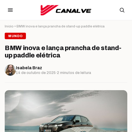
Ir para o conteúdo
Início
»
BMW inova e lança prancha de stand-up paddle elétrica
MUNDO
BMW inova e lança prancha de stand-
up paddle elétrica
Isabela Braz
14 de outubro de 2025
·
2 minutos de leitura