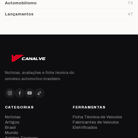
Automobilismo
73
Lançamentos
47
Notícias, avaliações e ficha técnica do
universo automotivo brasileiro.
CATEGORIAS
FERRAMENTAS
Notícias
Ficha Técnica de Veículos
Artigos
Fabricantes de Veículos
Brasil
Eletrificados
Mundo
Artigos Técnicos