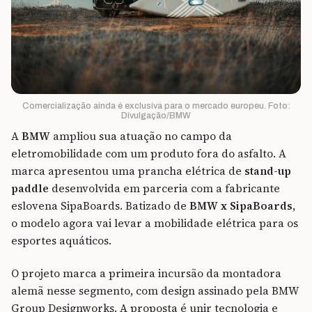
Comercialização ainda é exclusiva para o mercado europeu. Foto:
Divulgação/BMW
A
BMW
ampliou sua atuação no campo da
eletromobilidade com um produto fora do asfalto. A
marca apresentou uma prancha elétrica de
stand-up
paddle
desenvolvida em parceria com a fabricante
eslovena SipaBoards. Batizado de
BMW x SipaBoards
,
o modelo agora vai levar a mobilidade elétrica para os
esportes aquáticos.
O projeto marca a primeira incursão da montadora
alemã nesse segmento, com design assinado pela BMW
Group Designworks. A proposta é unir tecnologia e