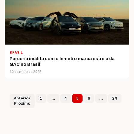
BRASIL
Parceria inédita com o Inmetro marca estreia da
GAC no Brasil
30 de maio de 2025
Paginação de post
Anterior
1
…
4
5
6
…
24
Próximo