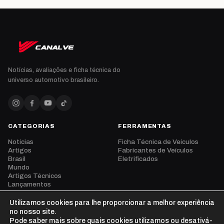
Notícias, avaliações e ficha técnica do
universo automotivo brasileiro.
CATEGORIAS
FERRAMENTAS
Notícias
Ficha Técnica de Veículos
Artigos
Fabricantes de Veículos
Brasil
Eletrificados
Mundo
Artigos Técnicos
Lançamentos
Eventos
Opinião
Utilizamos cookies para lhe proporcionar a melhor experiência
Vídeos
no nosso site.
Pode saber mais sobre quais cookies utilizamos ou desativá-