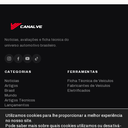
Notícias, avaliações e ficha técnica do
universo automotivo brasileiro.
CATEGORIAS
FERRAMENTAS
Notícias
Ficha Técnica de Veículos
Artigos
Fabricantes de Veículos
Brasil
Eletrificados
Mundo
Artigos Técnicos
Lançamentos
Eventos
Opinião
Utilizamos cookies para lhe proporcionar a melhor experiência
Vídeos
no nosso site.
Pode saber mais sobre quais cookies utilizamos ou desativá-