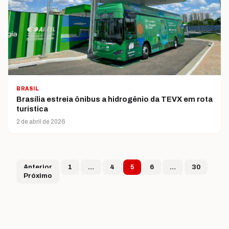
BRASIL
Brasília estreia ônibus a hidrogênio da TEVX em rota
turística
2 de abril de 2026
Paginação de post
Anterior
1
…
4
5
6
…
30
Próximo