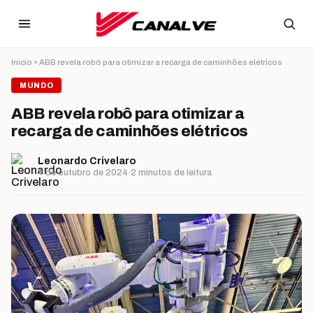
Ir para o conteúdo
Início
»
ABB revela robô para otimizar a recarga de caminhões elétricos
MUNDO
ABB revela robô para otimizar a
recarga de caminhões elétricos
Leonardo Crivelaro
4 de outubro de 2024
·
2 minutos de leitura