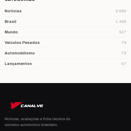
Notícias
2.093
Brasil
1.425
Mundo
517
Veículos Pesados
75
Automobilismo
73
Lançamentos
47
Notícias, avaliações e ficha técnica do
universo automotivo brasileiro.