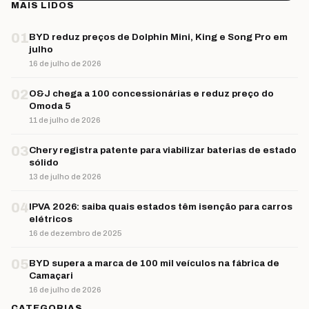
MAIS LIDOS
01
BYD reduz preços de Dolphin Mini, King e Song Pro em
julho
16 de julho de 2026
02
O&J chega a 100 concessionárias e reduz preço do
Omoda 5
11 de julho de 2026
03
Chery registra patente para viabilizar baterias de estado
sólido
13 de julho de 2026
04
IPVA 2026: saiba quais estados têm isenção para carros
elétricos
16 de dezembro de 2025
05
BYD supera a marca de 100 mil veículos na fábrica de
Camaçari
16 de julho de 2026
CATEGORIAS