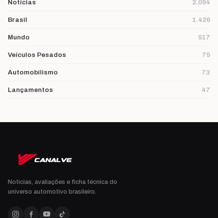
Notícias
2.094
Brasil
1.426
Mundo
517
Veículos Pesados
75
Automobilismo
73
Lançamentos
47
Notícias, avaliações e ficha técnica do
universo automotivo brasileiro.