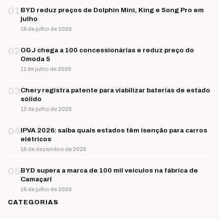
01
BYD reduz preços de Dolphin Mini, King e Song Pro em
julho
16 de julho de 2026
02
O&J chega a 100 concessionárias e reduz preço do
Omoda 5
11 de julho de 2026
03
Chery registra patente para viabilizar baterias de estado
sólido
13 de julho de 2026
04
IPVA 2026: saiba quais estados têm isenção para carros
elétricos
16 de dezembro de 2025
05
BYD supera a marca de 100 mil veículos na fábrica de
Camaçari
16 de julho de 2026
CATEGORIAS