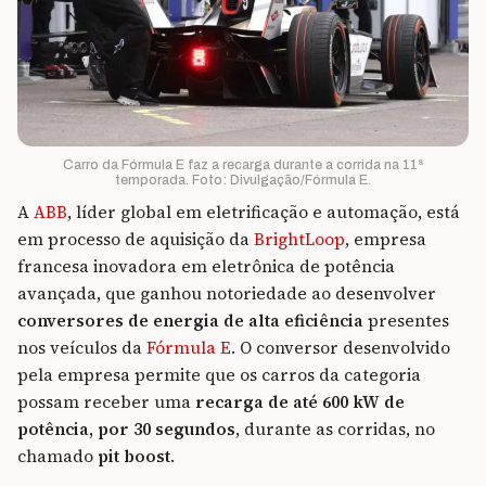
Carro da Fórmula E faz a recarga durante a corrida na 11ª
temporada. Foto: Divulgação/Fórmula E.
A
ABB
, líder global em eletrificação e automação, está
em processo de aquisição da
BrightLoop
, empresa
francesa inovadora em eletrônica de potência
avançada, que ganhou notoriedade ao desenvolver
conversores de energia de alta eficiência
presentes
nos veículos da
Fórmula E
. O conversor desenvolvido
pela empresa permite que os carros da categoria
possam receber uma
recarga de até 600 kW de
potência, por 30 segundos
, durante as corridas, no
chamado
pit boost
.