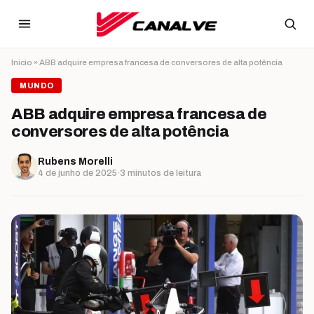
Ir para o conteúdo
Início
»
ABB adquire empresa francesa de conversores de alta potência
MUNDO
ABB adquire empresa francesa de
conversores de alta potência
Rubens Morelli
4 de junho de 2025
·
3 minutos de leitura