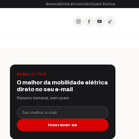
Anuncie
Entre em contato
Quem Somos
NEWSLETTER
O melhor da mobilidade elétrica
direto no seu e-mail
Resumo semanal, sem spam.
Seu melhor e-mail
Inscrever-se