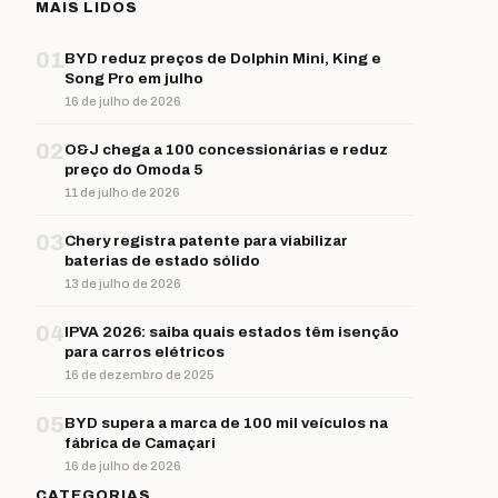
MAIS LIDOS
01
BYD reduz preços de Dolphin Mini, King e
Song Pro em julho
16 de julho de 2026
02
O&J chega a 100 concessionárias e reduz
preço do Omoda 5
11 de julho de 2026
03
Chery registra patente para viabilizar
baterias de estado sólido
13 de julho de 2026
04
IPVA 2026: saiba quais estados têm isenção
para carros elétricos
16 de dezembro de 2025
05
BYD supera a marca de 100 mil veículos na
fábrica de Camaçari
16 de julho de 2026
CATEGORIAS