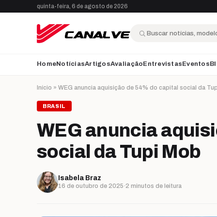
Ir para o conteúdo
quinta-feira, 6 de agosto de 2026
Buscar
Home
Notícias
Artigos
Avaliação
Entrevistas
Eventos
B
Início
»
WEG anuncia aquisição de 54% do capital social da Tu
BRASIL
WEG anuncia aquisi
social da Tupi Mob
Isabela Braz
16 de outubro de 2025
·
2 minutos de leitura