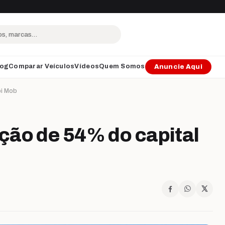
log
Comparar Veículos
Vídeos
Quem Somos
Anuncie Aqui
pi Mob
ção de 54% do capital