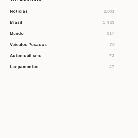
Notícias
2.091
Brasil
1.423
Mundo
517
Veículos Pesados
75
Automobilismo
73
Lançamentos
47