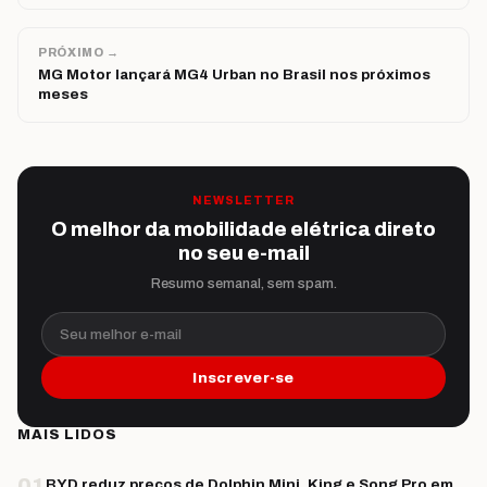
PRÓXIMO →
MG Motor lançará MG4 Urban no Brasil nos próximos
meses
NEWSLETTER
O melhor da mobilidade elétrica direto
no seu e-mail
Resumo semanal, sem spam.
Seu melhor e-mail
Inscrever-se
MAIS LIDOS
01
BYD reduz preços de Dolphin Mini, King e Song Pro em