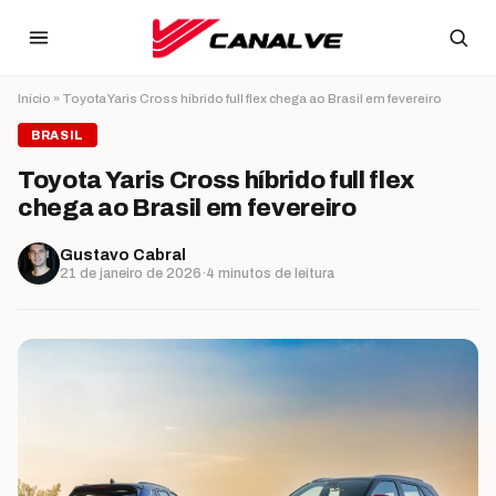
Ir para o conteúdo
Início
»
Toyota Yaris Cross híbrido full flex chega ao Brasil em fevereiro
BRASIL
Toyota Yaris Cross híbrido full flex
chega ao Brasil em fevereiro
Gustavo Cabral
21 de janeiro de 2026
·
4 minutos de leitura