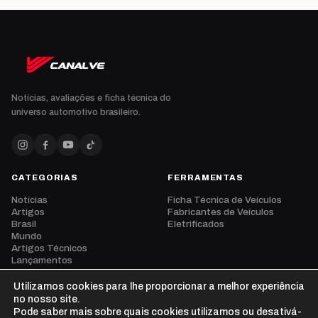
Notícias, avaliações e ficha técnica do
universo automotivo brasileiro.
CATEGORIAS
FERRAMENTAS
Notícias
Ficha Técnica de Veículos
Artigos
Fabricantes de Veículos
Brasil
Eletrificados
Mundo
Artigos Técnicos
Lançamentos
Eventos
Opinião
Utilizamos cookies para lhe proporcionar a melhor experiência
Vídeos
no nosso site.
Pode saber mais sobre quais cookies utilizamos ou desativá-