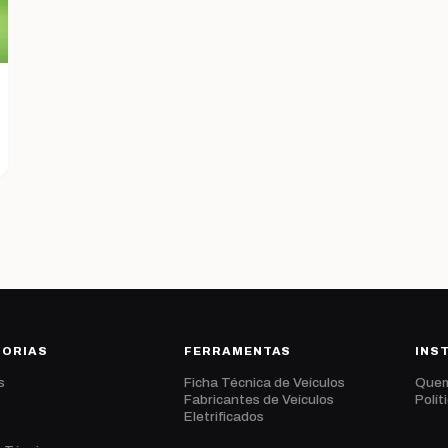
GORIAS
FERRAMENTAS
INS
s
Ficha Técnica de Veículos
Que
s
Fabricantes de Veículos
Polít
Eletrificados