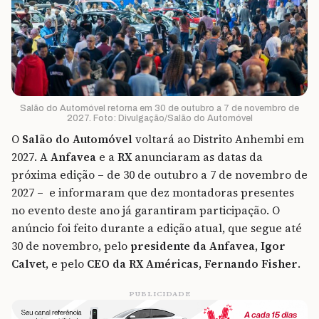
Salão do Automóvel retorna em 30 de outubro a 7 de novembro de
2027. Foto: Divulgação/Salão do Automóvel
O
Salão do Automóvel
voltará ao Distrito Anhembi em
2027. A
Anfavea
e a
RX
anunciaram as datas da
próxima edição – de 30 de outubro a 7 de novembro de
2027 – e informaram que dez montadoras presentes
no evento deste ano já garantiram participação. O
anúncio foi feito durante a edição atual, que segue até
30 de novembro, pelo
presidente da Anfavea, Igor
Calvet
, e pelo
CEO da RX Américas, Fernando Fisher
.
PUBLICIDADE