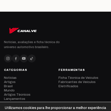
Notícias, avaliações e ficha técnica do
universo automotivo brasileiro.
CATEGORIAS
FERRAMENTAS
Notícias
Ficha Técnica de Veículos
Artigos
Fabricantes de Veículos
Brasil
Eletrificados
Mundo
Artigos Técnicos
Lançamentos
Eventos
Opinião
Utilizamos cookies para lhe proporcionar a melhor experiência