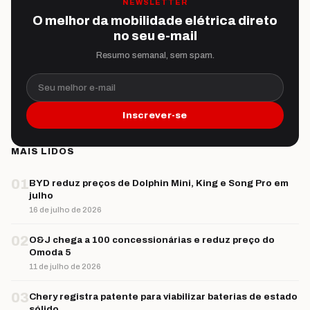
NEWSLETTER
O melhor da mobilidade elétrica direto
no seu e-mail
Resumo semanal, sem spam.
Seu melhor e-mail
Inscrever-se
MAIS LIDOS
01
BYD reduz preços de Dolphin Mini, King e Song Pro em
julho
16 de julho de 2026
02
O&J chega a 100 concessionárias e reduz preço do
Omoda 5
11 de julho de 2026
03
Chery registra patente para viabilizar baterias de estado
sólido