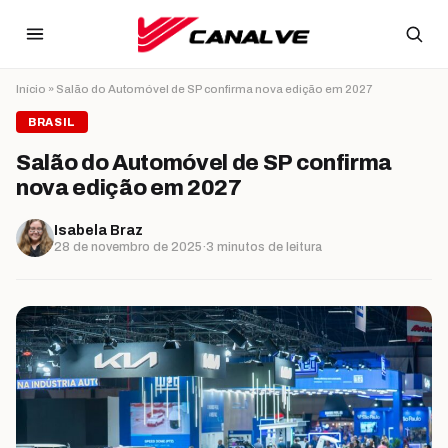
Ir para o conteúdo
Início
»
Salão do Automóvel de SP confirma nova edição em 2027
BRASIL
Salão do Automóvel de SP confirma
nova edição em 2027
Isabela Braz
28 de novembro de 2025
·
3 minutos de leitura