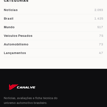
CATEGORIAS
Notícias
2.093
Brasil
1.425
Mundo
517
Veículos Pesados
75
Automobilismo
73
Lançamentos
47
Notícias, avaliações e ficha técnica do
universo automotivo brasileiro.