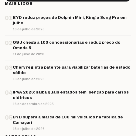
MAIS LIDOS
01
BYD reduz preços de Dolphin Mini, King e Song Pro em
julho
16 de julho de 2026
02
O&J chega a 100 concessionárias e reduz preço do
Omoda 5
11 de julho de 2026
03
Chery registra patente para viabilizar baterias de estado
sólido
13 de julho de 2026
04
IPVA 2026: saiba quais estados têm isenção para carros
elétricos
16 de dezembro de 2025
05
BYD supera a marca de 100 mil veículos na fábrica de
Camaçari
16 de julho de 2026