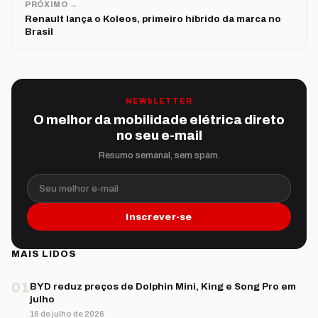
PRÓXIMO →
Renault lança o Koleos, primeiro híbrido da marca no
Brasil
NEWSLETTER
O melhor da mobilidade elétrica direto
no seu e-mail
Resumo semanal, sem spam.
Seu melhor e-mail
Inscrever-se
MAIS LIDOS
01
BYD reduz preços de Dolphin Mini, King e Song Pro em
julho
16 de julho de 2026