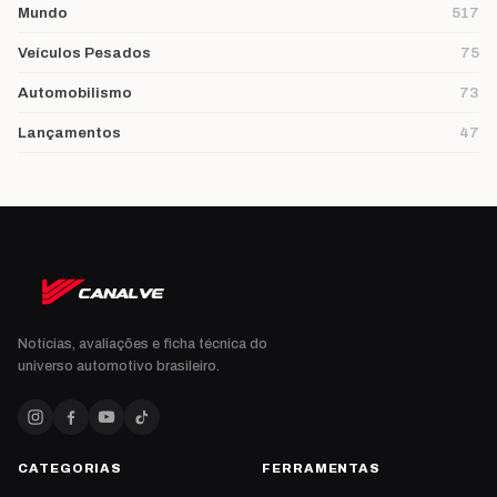
Mundo
517
Veículos Pesados
75
Automobilismo
73
Lançamentos
47
Notícias, avaliações e ficha técnica do
universo automotivo brasileiro.
CATEGORIAS
FERRAMENTAS