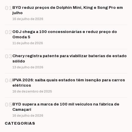
01
BYD reduz preços de Dolphin Mini, King e Song Pro em
julho
16 de julho de 2026
02
O&J chega a 100 concessionárias e reduz preço do
Omoda 5
11 de julho de 2026
03
Chery registra patente para viabilizar baterias de estado
sólido
13 de julho de 2026
04
IPVA 2026: saiba quais estados têm isenção para carros
elétricos
16 de dezembro de 2025
05
BYD supera a marca de 100 mil veículos na fábrica de
Camaçari
16 de julho de 2026
CATEGORIAS