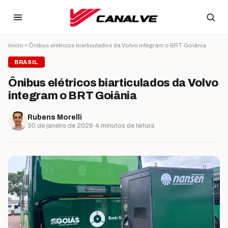
Ir para o conteúdo
Início
»
Ônibus elétricos biarticulados da Volvo integram o BRT Goiânia
BRASIL
Ônibus elétricos biarticulados da Volvo
integram o BRT Goiânia
Rubens Morelli
30 de janeiro de 2026
·
4 minutos de leitura