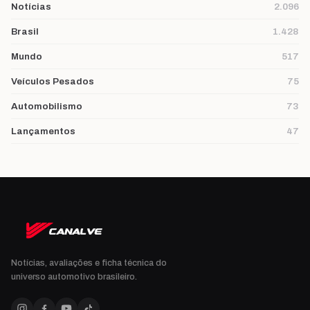
Notícias
2.096
Brasil
1.428
Mundo
517
Veículos Pesados
75
Automobilismo
73
Lançamentos
47
Notícias, avaliações e ficha técnica do
universo automotivo brasileiro.