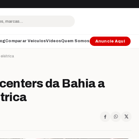
log
Comparar Veículos
Vídeos
Quem Somos
Anuncie Aqui
elétrica
 centers da Bahia a
trica