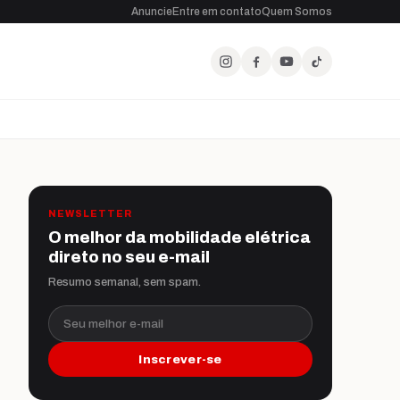
Anuncie
Entre em contato
Quem Somos
NEWSLETTER
O melhor da mobilidade elétrica
direto no seu e-mail
Resumo semanal, sem spam.
Seu melhor e-mail
Inscrever-se