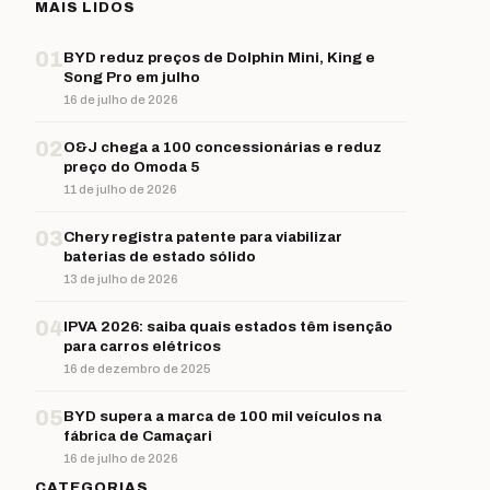
MAIS LIDOS
01
BYD reduz preços de Dolphin Mini, King e
Song Pro em julho
16 de julho de 2026
02
O&J chega a 100 concessionárias e reduz
preço do Omoda 5
11 de julho de 2026
03
Chery registra patente para viabilizar
baterias de estado sólido
13 de julho de 2026
04
IPVA 2026: saiba quais estados têm isenção
para carros elétricos
16 de dezembro de 2025
05
BYD supera a marca de 100 mil veículos na
fábrica de Camaçari
16 de julho de 2026
CATEGORIAS