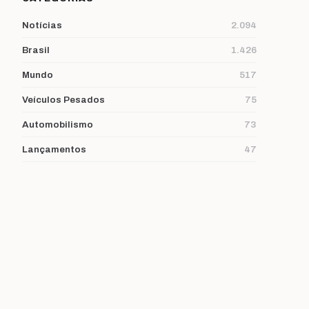
Notícias
2.094
Brasil
1.426
Mundo
517
Veículos Pesados
75
Automobilismo
73
Lançamentos
47