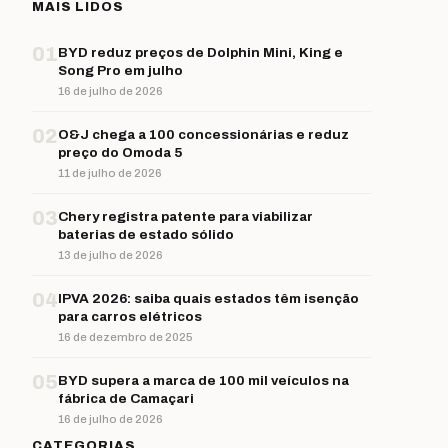
MAIS LIDOS
01
BYD reduz preços de Dolphin Mini, King e
Song Pro em julho
16 de julho de 2026
02
O&J chega a 100 concessionárias e reduz
preço do Omoda 5
11 de julho de 2026
03
Chery registra patente para viabilizar
baterias de estado sólido
13 de julho de 2026
04
IPVA 2026: saiba quais estados têm isenção
para carros elétricos
16 de dezembro de 2025
05
BYD supera a marca de 100 mil veículos na
fábrica de Camaçari
16 de julho de 2026
CATEGORIAS