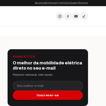
Anuncie
Entre em contato
Quem Somos
NEWSLETTER
O melhor da mobilidade elétrica
direto no seu e-mail
Resumo semanal, sem spam.
Seu melhor e-mail
Inscrever-se