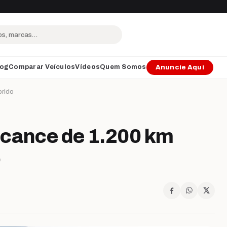
log
Comparar Veículos
Vídeos
Quem Somos
Anuncie Aqui
brido
lcance de 1.200 km
o