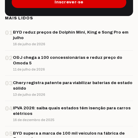
Inscrever-se
MAIS LIDOS
01
BYD reduz preços de Dolphin Mini, King e Song Pro em
julho
16 de julho de 2026
02
O&J chega a 100 concessionárias e reduz preço do
Omoda 5
11 de julho de 2026
03
Chery registra patente para viabilizar baterias de estado
sólido
13 de julho de 2026
04
IPVA 2026: saiba quais estados têm isenção para carros
elétricos
16 de dezembro de 2025
05
BYD supera a marca de 100 mil veículos na fábrica de