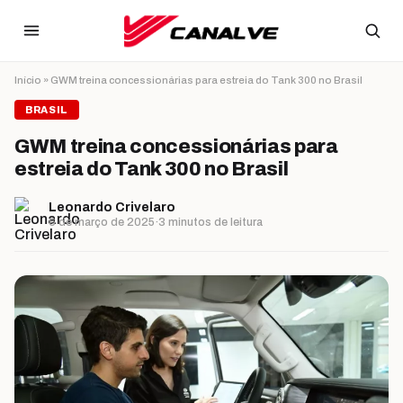
Ir para o conteúdo
Início
»
GWM treina concessionárias para estreia do Tank 300 no Brasil
BRASIL
GWM treina concessionárias para
estreia do Tank 300 no Brasil
Leonardo Crivelaro
6 de março de 2025
·
3 minutos de leitura