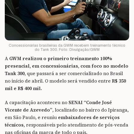
Concessionárias brasileiras da GWM recebem treinamento técnico
do Tank 300. Foto: Divulgação/GWM
A
GWM realizou o primeiro treinamento 100%
presencial, em concessionárias, com foco no modelo
Tank 300
, que passará a ser comercializado no Brasil
no início de abril.
O modelo será vendido entre
R$ 350
mil e R$ 400 mil.
A capacitação aconteceu no
SENAI “Conde José
Vicente de Azevedo”
, localizado no bairro do Ipiranga,
em São Paulo, e reuniu
embaixadores de serviços
técnicos
, responsáveis pelo atendimento de pós-venda
nas oficinas da marca de todo o país.