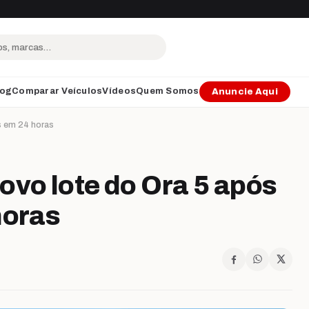
log
Comparar Veículos
Vídeos
Quem Somos
Anuncie Aqui
s em 24 horas
ovo lote do Ora 5 após
horas