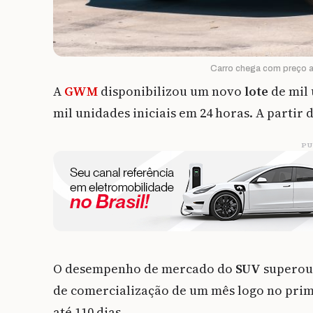
Carro chega com preço a
A
GWM
disponibilizou um novo
lote
de mil 
mil unidades iniciais em 24 horas. A partir d
PU
O desempenho de mercado do
SUV
superou 
de comercialização de um mês logo no prim
até 110 dias.