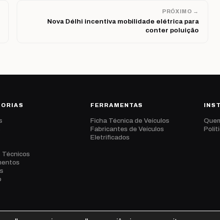
PRÓXIMO →
Nova Délhi incentiva mobilidade elétrica para
conter poluição
GORIAS
FERRAMENTAS
INS
s
Ficha Técnica de Veículos
Que
s
Fabricantes de Veículos
Polít
Eletrificados
s Técnicos
mentos
s
o