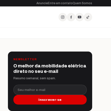
Anuncie
Entre em contato
Quem Somos
NEWSLETTER
O melhor da mobilidade elétrica
direto no seu e-mail
Resumo semanal, sem spam.
Seu melhor e-mail
Inscrever-se