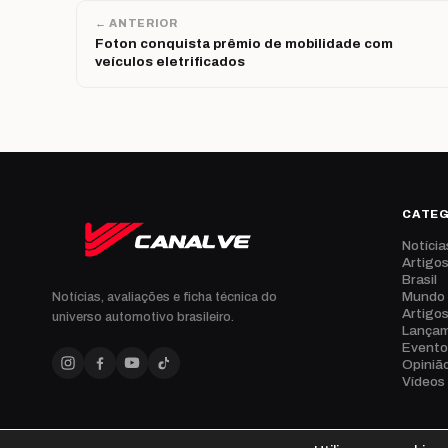
← ANTERIOR
Foton conquista prêmio de mobilidade com
veículos eletrificados
CATE
Notícia
Artigo
Brasil
Mundo
Notícias, avaliações e ficha técnica do
Artigo
universo automotivo brasileiro.
Lança
Evento
Opiniã
Vídeos