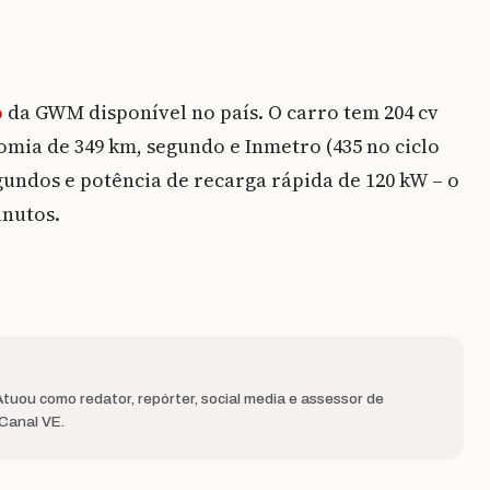
o
da GWM disponível no país. O carro tem 204 cv
omia de 349 km, segundo e Inmetro (435 no ciclo
gundos e potência de recarga rápida de 120 kW – o
inutos.
uou como redator, repórter, social media e assessor de
 Canal VE.