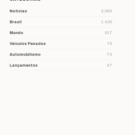
Notícias
2.093
Brasil
1.425
Mundo
517
Veículos Pesados
75
Automobilismo
73
Lançamentos
47