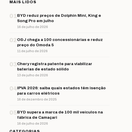
MAIS LIDOS
01
BYD reduz preços de Dolphin Mini, King e
Song Pro em julho
16 de julho de 2026
02
O&J chega a 100 concessionárias e reduz
preço do Omoda 5
11 de julho de 2026
03
Chery registra patente para viabilizar
baterias de estado sólido
13 de julho de 2026
04
IPVA 2026: saiba quais estados têm isenção
para carros elétricos
16 de dezembro de 2025
05
BYD supera a marca de 100 mil veículos na
fábrica de Camaçari
16 de julho de 2026
CATEGORIAS