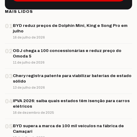
MAIS LIDOS
01
BYD reduz preços de Dolphin Mini, King e Song Pro em
julho
16 de julho de 2026
02
O&J chega a 100 concessionárias e reduz preço do
Omoda 5
11 de julho de 2026
03
Chery registra patente para viabilizar baterias de estado
sólido
13 de julho de 2026
04
IPVA 2026: saiba quais estados têm isenção para carros
elétricos
16 de dezembro de 2025
05
BYD supera a marca de 100 mil veículos na fábrica de
Camaçari