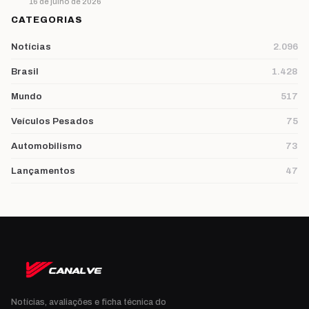
16 de julho de 2026
CATEGORIAS
Notícias
2.096
Brasil
1.428
Mundo
517
Veículos Pesados
75
Automobilismo
73
Lançamentos
47
Notícias, avaliações e ficha técnica do