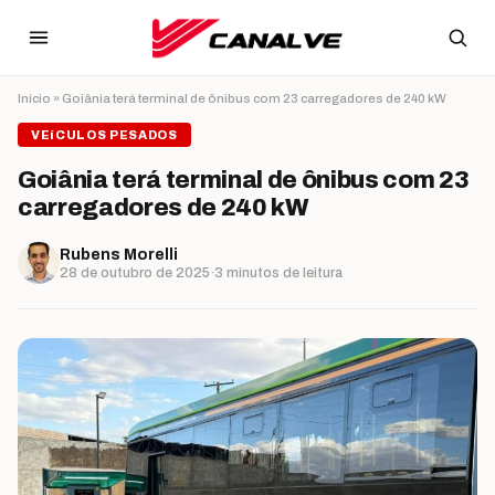
Ir para o conteúdo
Início
»
Goiânia terá terminal de ônibus com 23 carregadores de 240 kW
VEíCULOS PESADOS
Goiânia terá terminal de ônibus com 23
carregadores de 240 kW
Rubens Morelli
28 de outubro de 2025
·
3 minutos de leitura