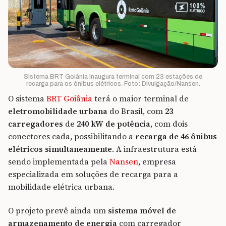
Sistema BRT Goiânia inaugura terminal com 23 estações de
recarga para os ônibus elétricos. Foto: Divulgação/Nansen.
O sistema
BRT Goiânia
terá o maior terminal de
eletromobilidade urbana
do Brasil, com
23
carregadores
de
240 kW de potência
, com dois
conectores cada, possibilitando a
recarga de 46 ônibus
elétricos simultaneamente
. A infraestrutura está
sendo implementada pela
Nansen
, empresa
especializada em soluções de recarga para a
mobilidade elétrica urbana.
O projeto prevê ainda um
sistema móvel de
armazenamento de energia
com carregador