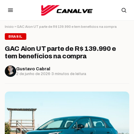
Ir para o conteúdo
Início
»
GAC Aion UT parte de R$ 139.990 e tem benefícios na compra
BRASIL
GAC Aion UT parte de R$ 139.990 e
tem benefícios na compra
Gustavo Cabral
2 de junho de 2026
·
3 minutos de leitura