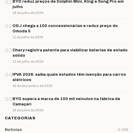
01
BYD reduz preços de Dolphin Mini, King e Song Pro em
julho
16 de julho de 2026
02
O&J chega a 100 concessionárias e reduz preço do
Omoda 5
11 de julho de 2026
03
Chery registra patente para viabilizar baterias de estado
sólido
13 de julho de 2026
04
IPVA 2026: saiba quais estados têm isenção para carros
elétricos
16 de dezembro de 2025
05
BYD supera a marca de 100 mil veículos na fábrica de
Camaçari
16 de julho de 2026
CATEGORIAS
Notícias
2.096