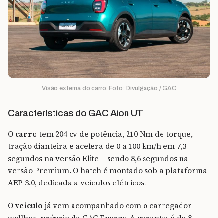
Visão externa do carro. Foto: Divulgação / GAC
Características do GAC Aion UT
O
carro
tem 204 cv de potência, 210 Nm de torque,
tração dianteira e acelera de 0 a 100 km/h em 7,3
segundos na versão Elite – sendo 8,6 segundos na
versão Premium. O hatch é montado sob a plataforma
AEP 3.0, dedicada a veículos elétricos.
O
veículo
já vem acompanhado com o carregador
wallbox, próprio da GAC Energy. A garantia é de 8