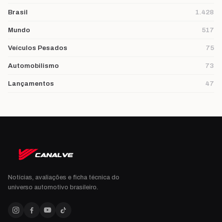
Brasil
1.428
Mundo
517
Veículos Pesados
75
Automobilismo
73
Lançamentos
47
Notícias, avaliações e ficha técnica do
universo automotivo brasileiro.