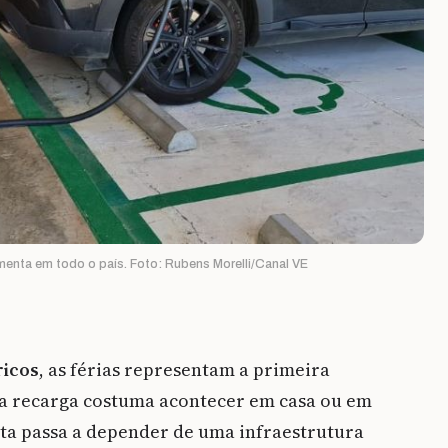
enta em todo o país. Foto: Rubens Morelli/Canal VE
ricos
, as férias representam a primeira
 a recarga costuma acontecer em casa ou em
sta passa a depender de uma infraestrutura