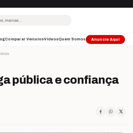
log
Comparar Veículos
Vídeos
Quem Somos
Anuncie Aqui
tricos
ga pública e confiança