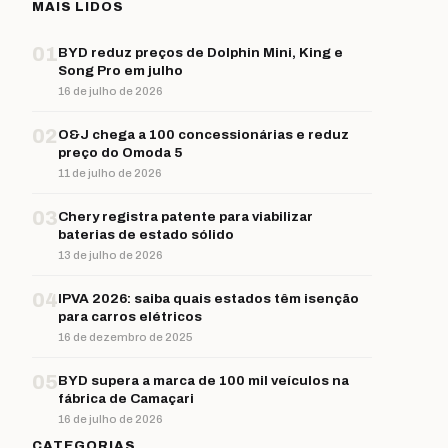
MAIS LIDOS
01
BYD reduz preços de Dolphin Mini, King e
Song Pro em julho
16 de julho de 2026
02
O&J chega a 100 concessionárias e reduz
preço do Omoda 5
11 de julho de 2026
03
Chery registra patente para viabilizar
baterias de estado sólido
13 de julho de 2026
04
IPVA 2026: saiba quais estados têm isenção
para carros elétricos
16 de dezembro de 2025
05
BYD supera a marca de 100 mil veículos na
fábrica de Camaçari
16 de julho de 2026
CATEGORIAS