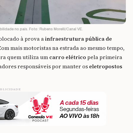
ilidade no país. Foto: Rubens Morelli/Canal VE.
olocado à prova a
infraestrutura pública de
 Com mais motoristas na estrada ao mesmo tempo,
ara quem utiliza um
carro elétrico
pela primeira
radores responsáveis por manter os
eletropostos
BLICIDADE