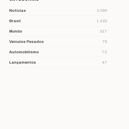
Notícias
2.090
Brasil
1.422
Mundo
517
Veículos Pesados
75
Automobilismo
73
Lançamentos
47