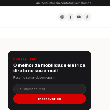
Anuncie
Entre em contato
Quem Somos
NEWSLETTER
O melhor da mobilidade elétrica
direto no seu e-mail
Resumo semanal, sem spam.
Seu melhor e-mail
Inscrever-se