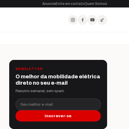
Anuncie
Entre em contato
Quem Somos
NEWSLETTER
O melhor da mobilidade elétrica
direto no seu e-mail
Resumo semanal, sem spam.
Seu melhor e-mail
Inscrever-se