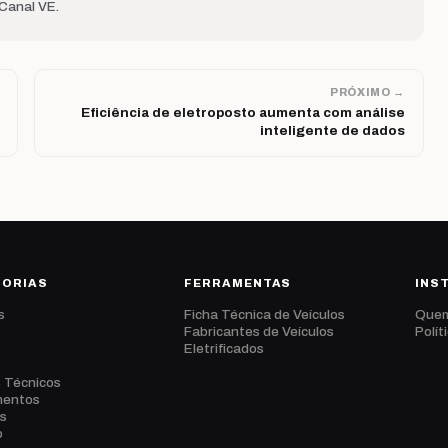
 Canal VE.
PRÓXIMO →
Eficiência de eletroposto aumenta com análise
inteligente de dados
GORIAS
FERRAMENTAS
INS
s
Ficha Técnica de Veículos
Que
s
Fabricantes de Veículos
Polít
Eletrificados
s Técnicos
mentos
s
o