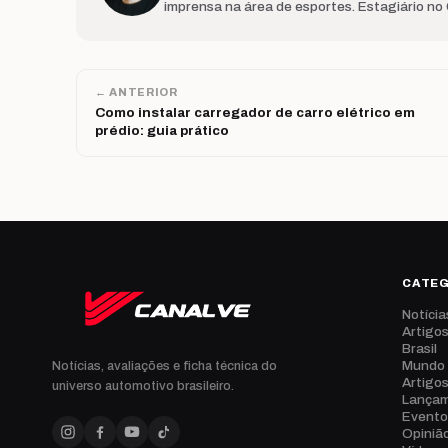
imprensa na área de esportes. Estagiário no
← ANTERIOR
Como instalar carregador de carro elétrico em
prédio: guia prático
CATE
Notícia
Artigo
Brasil
Mundo
Notícias, avaliações e ficha técnica do
Artigo
universo automotivo brasileiro.
Lança
Evento
Opiniã