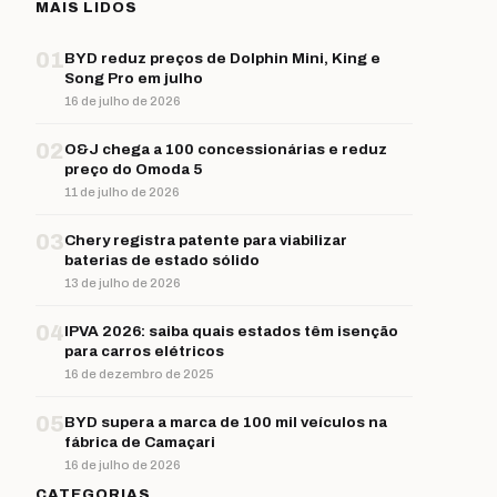
MAIS LIDOS
01
BYD reduz preços de Dolphin Mini, King e
Song Pro em julho
16 de julho de 2026
02
O&J chega a 100 concessionárias e reduz
preço do Omoda 5
11 de julho de 2026
03
Chery registra patente para viabilizar
baterias de estado sólido
13 de julho de 2026
04
IPVA 2026: saiba quais estados têm isenção
para carros elétricos
16 de dezembro de 2025
05
BYD supera a marca de 100 mil veículos na
fábrica de Camaçari
16 de julho de 2026
CATEGORIAS