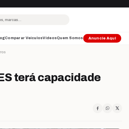
log
Comparar Veículos
Vídeos
Quem Somos
Anuncie Aqui
rros
ES terá capacidade