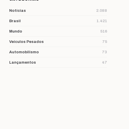
Notícias
2.088
Brasil
1.421
Mundo
516
Veículos Pesados
75
Automobilismo
73
Lançamentos
47