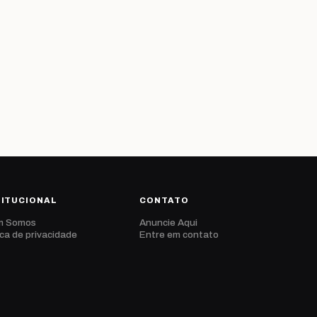
TITUCIONAL
CONTATO
m Somos
Anuncie Aqui
ica de privacidade
Entre em contato