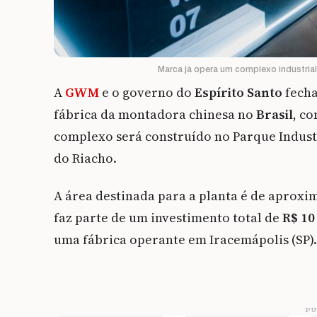
Marca já opera um complexo industria
A
GWM
e o governo do
Espírito Santo
fecha
fábrica da montadora chinesa no
Brasil
, c
complexo será construído no Parque Indust
do Riacho.
A área destinada para a planta é de apro
faz parte de um investimento total de
R$ 10
uma fábrica operante em Iracemápolis (SP).
PU