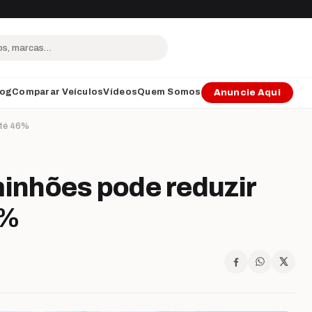
log
Comparar Veículos
Vídeos
Quem Somos
Anuncie Aqui
até 46%
minhões pode reduzir
6%