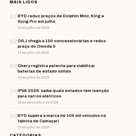
MAIS LIDOS
01
BYD reduz preços de Dolphin Mini, King e
Song Pro em julho
16 de julho de 2026
02
O&J chega a 100 concessionárias e reduz
preço do Omoda 5
11 de julho de 2026
03
Chery registra patente para viabilizar
baterias de estado sólido
13 de julho de 2026
04
IPVA 2026: saiba quais estados têm isenção
para carros elétricos
16 de dezembro de 2025
05
BYD supera a marca de 100 mil veículos na
fábrica de Camaçari
16 de julho de 2026
CATEGORIAS