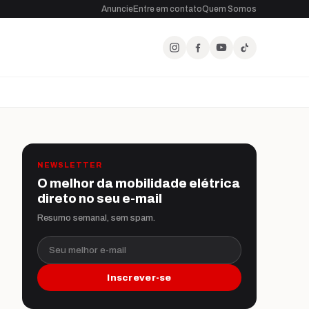
Anuncie
Entre em contato
Quem Somos
NEWSLETTER
O melhor da mobilidade elétrica
direto no seu e-mail
Resumo semanal, sem spam.
Seu melhor e-mail
Inscrever-se