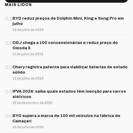
MAIS LIDOS
01
BYD reduz preços de Dolphin Mini, King e Song Pro em
julho
16 de julho de 2026
02
O&J chega a 100 concessionárias e reduz preço do
Omoda 5
11 de julho de 2026
03
Chery registra patente para viabilizar baterias de estado
sólido
13 de julho de 2026
04
IPVA 2026: saiba quais estados têm isenção para carros
elétricos
16 de dezembro de 2025
05
BYD supera a marca de 100 mil veículos na fábrica de
Camaçari
16 de julho de 2026