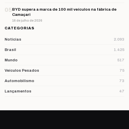
05
BYD supera a marca de 100 mil veículos na fábrica de
Camaçari
16 de julho de 2026
CATEGORIAS
Notícias
2.093
Brasil
1.425
Mundo
517
Veículos Pesados
75
Automobilismo
73
Lançamentos
47