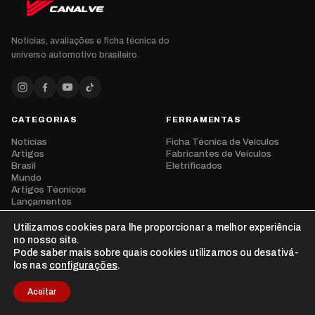
Notícias, avaliações e ficha técnica do
universo automotivo brasileiro.
CATEGORIAS
FERRAMENTAS
Notícias
Ficha Técnica de Veículos
Artigos
Fabricantes de Veículos
Brasil
Eletrificados
Mundo
Artigos Técnicos
Lançamentos
Eventos
Opinião
Utilizamos cookies para lhe proporcionar a melhor experiência
Vídeos
no nosso site.
Pode saber mais sobre quais cookies utilizamos ou desativá-
los nas
configurações
.
Aceitar
© 2026 CanalVE. Todos os direitos reservados.
Privacidade