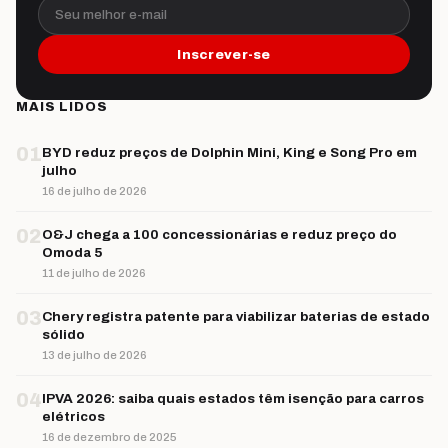
Seu melhor e-mail
Inscrever-se
MAIS LIDOS
01
BYD reduz preços de Dolphin Mini, King e Song Pro em
julho
16 de julho de 2026
02
O&J chega a 100 concessionárias e reduz preço do
Omoda 5
11 de julho de 2026
03
Chery registra patente para viabilizar baterias de estado
sólido
13 de julho de 2026
04
IPVA 2026: saiba quais estados têm isenção para carros
elétricos
16 de dezembro de 2025