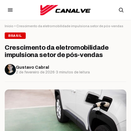
Ir para o conteúdo
Início
»
Crescimento da eletromobilidade impulsiona setor de pós-vendas
BRASIL
Crescimento da eletromobilidade
impulsiona setor de pós-vendas
Gustavo Cabral
2 de fevereiro de 2026
·
3 minutos de leitura